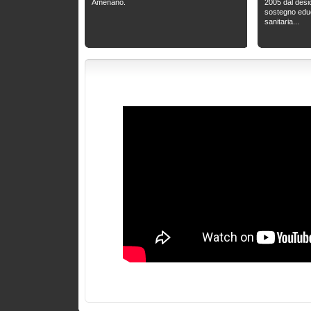
Amenano.
2005 dal deside
sostegno educ
sanitaria...